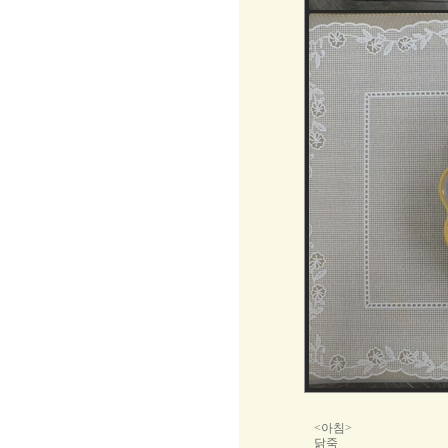
<아침>
닭죽