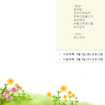
<점심>
잡곡밥
오이미역냉국
돈육간장불고기
감자채전
바름고추장나물
포기김치
<간식>
찐고구마
이전목록 :
6월 2일 (화) 프로그램
다음목록 :
6월 3일 (수) 프로그램